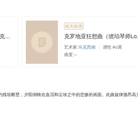
相关曲谱
经典流行钢琴教学｜《克罗地亚狂想曲》-琥珀琴师Louis
克罗地亚狂
艺术家:
马克西姆
|
调性:#c调
难度:--
的残垣断壁，夕阳倒映在血泪和尘埃之中的悲惨的画面。此曲旋律激昂高