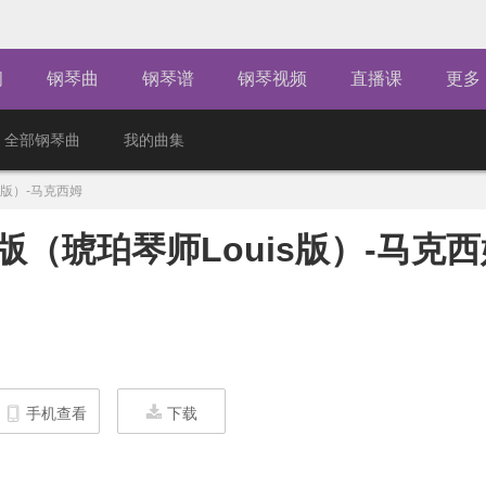
闻
钢琴曲
钢琴谱
钢琴视频
直播课
更多
全部钢琴曲
我的曲集
s版）-马克西姆
（琥珀琴师Louis版）-马克西
手机查看
下载