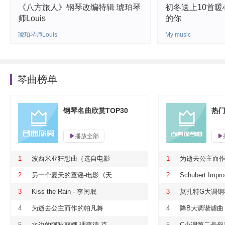
《八方旅人》钢琴改编特辑 琥珀琴
初冬送上10首
师Louis
的你
琥珀琴师Louis
My music
琴曲榜单
钢琴名曲欣赏TOP30
热门
播放全部
1
波西米亚狂想曲（选自电影
1
为逝去公主而
《Bohemian Rhapsody》）-Que
2
另一个夏天的童谣-电影《天
2
Schubert Impr
en
使爱美丽》插曲
No.2-Alfred Brendel
3
Kiss the Rain - 李闰珉
3
莫扎特G大调钢
一乐章
4
为逝去公主而作的帕凡舞
4
降B大调谐谑曲
斯蒂安世界钢琴名曲
5
水边的阿狄丽娜-理查德·克
5
C小调第二号匈