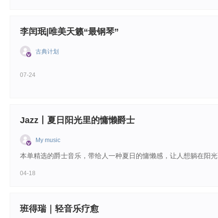
李闰珉|唯美天籁“最钢琴”
古典计划
07-24
Jazz丨夏日阳光里的慵懒爵士
My music
本单精选的爵士音乐，带给人一种夏日的慵懒感，让人想躺在阳光
04-18
班得瑞｜轻音乐疗愈