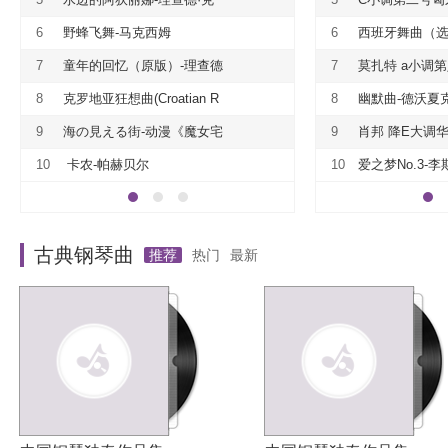
伯特
莱德曼
李斯特
6
野蜂飞舞-马克西姆
6
西班牙舞曲（
琴独奏小品精选4》
7
童年的回忆（原版）-理查德
7
莫扎特 a小调
·克莱德曼
曲KV 310 第一乐章
8
克罗地亚狂想曲(Croatian R
8
幽默曲-德沃夏
hapsody)-马克西姆Maksim.Mrvi
9
海の見える街-动漫《魔女宅
9
肖邦 降E大调
ca
急便》插曲
Op.18
10
卡农-帕赫贝尔
10
爱之梦No.3-李
古典钢琴曲
推荐
热门
最新