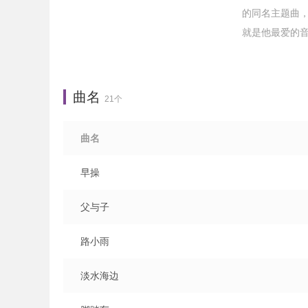
的同名主题曲
就是他最爱的音
曲名
21个
曲名
早操
父与子
路小雨
淡水海边