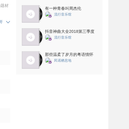
的题材
有一种青春叫周杰伦
流行音乐馆
开
抖音神曲大全2018第三季度
流行音乐馆
那些温柔了岁月的粤语情怀
民谣栖息地