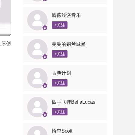
魏薇浅谈音乐
+关注
及原创
曼曼的钢琴城堡
+关注
古典计划
+关注
四手联弹BellaLucas
+关注
恰空Scott