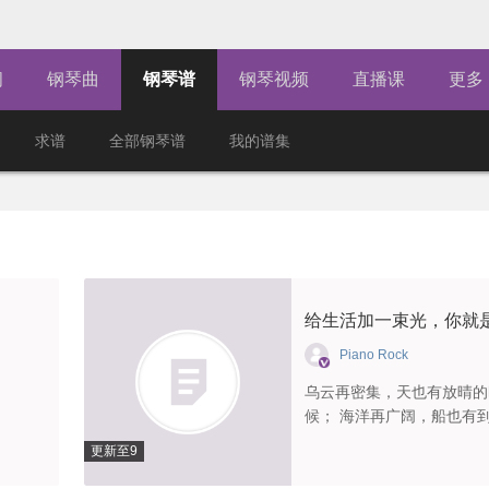
闻
钢琴曲
钢琴谱
钢琴视频
直播课
更多
求谱
全部钢琴谱
我的谱集
Piano Rock
乌云再密集，天也有放晴的
候； 海洋再广阔，船也有
的时候。
更新至9