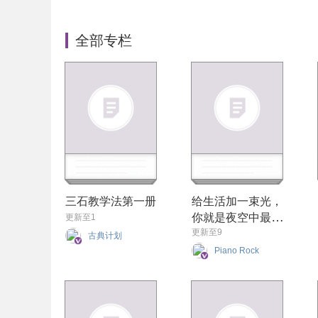
全部专栏
三石教学法第一册
给生活加一束光，
你就是夜空中最亮
更新至1
更新至9
的星
古典计划
Piano Rock