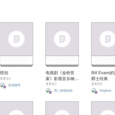
惜别
电视剧《金粉世
Bill Evan
家》影视音乐钢琴
爵士经典
更新至1
更新至1
更新至6
改编
姜创钢琴
周二神袋鼠妈
Ragtime