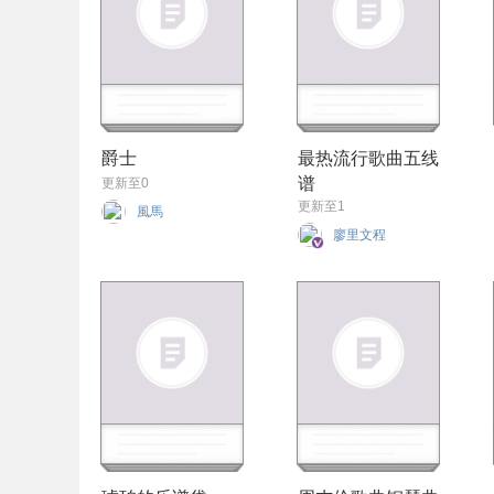
爵士
最热流行歌曲五线
谱
更新至0
更新至1
風馬
廖里文程