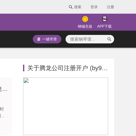
搜索
登录
注册
钢镚充值
APP下载
一键求谱
关于腾龙公司注册开户 (by9394点cc)-最新版本
给生活加一束光，你就是夜空中最亮的星
时
到岸