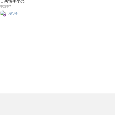
古典钢琴小品
更新至7
莫扎特