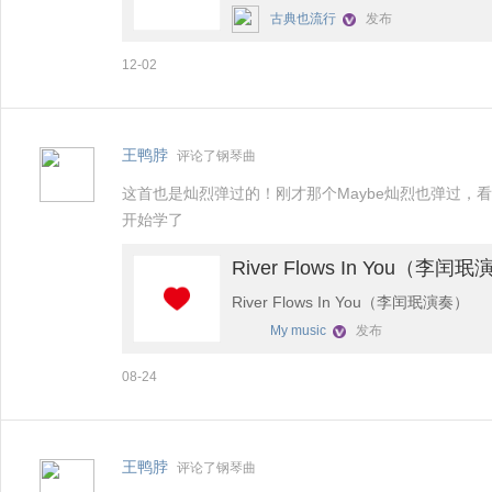
古典也流行
发布
映，宫崎骏担任原作、监督、脚本设
12-02
及海盗、军队、穆斯卡等寻找天空之城拉
由音乐家久石让作曲，因以其让人落
本，成为流传的影视名曲。更多《久
王鸭脖
评论了钢琴曲
这首也是灿烈弹过的！刚才那个Maybe灿烈也弹过
开始学了
River Flows In You（李闰
River Flows In You（李闰珉演奏）
My music
发布
08-24
王鸭脖
评论了钢琴曲