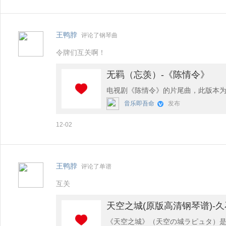
王鸭脖
评论了钢琴曲
令牌们互关啊！
无羁（忘羡）-《陈情令》
电视剧《陈情令》的片尾曲，此版本
音乐即吾命
发布
12-02
王鸭脖
评论了单谱
互关
天空之城(原版高清钢琴谱)-
《天空之城》（天空の城ラピュタ）是