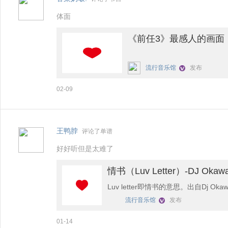
体面
《前任3》最感人的画面
流行音乐馆
发布
02-09
王鸭脖
评论了单谱
好好听但是太难了
情书（Luv Letter）-DJ Okawa
Luv letter即情书的意思。出自Dj Ok
流行音乐馆
发布
的结合，开始很缓和，接着节奏开始
01-14