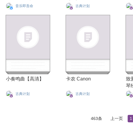
声钢琴谱集
清
音乐即吾命
古典计划
小奏鸣曲【高清】
卡农 Canon
致
琴
古典计划
古典计划
463条
上一页
1