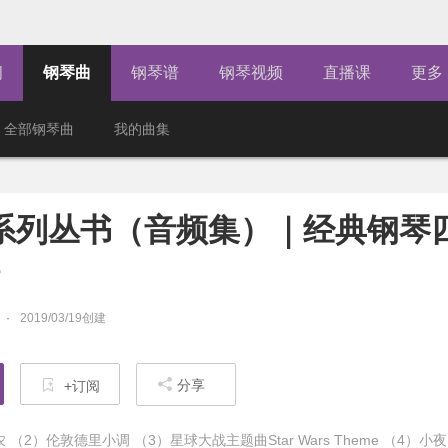
闻
钢琴曲
钢琴谱
钢琴视频
直播课
更多
全部钢琴曲
我的曲集
系列丛书（音频集）｜经典钢琴
2019/03/19创建
分享
+订阅
（2）伦敦德里小调 （3）星球大战主题曲Star Wars Theme （4）小夜曲