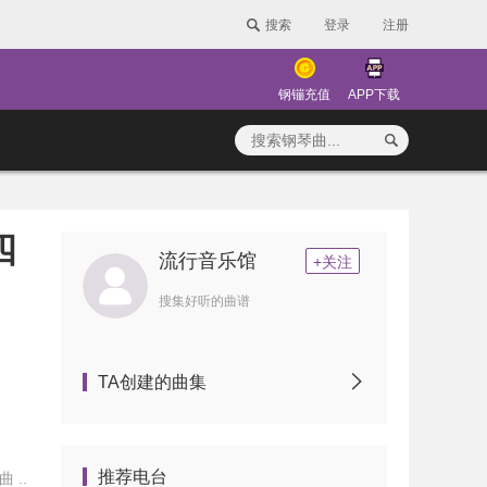
搜索
登录
注册
钢镚充值
APP下载
四
流行音乐馆
+关注
搜集好听的曲谱
TA创建的曲集
推荐电台
 ..