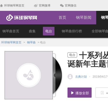
环球钢琴网首页
官网微博
官网微信
首页
钢琴新闻
钢
钢琴曲首页
曲集
电台
钢琴曲排行榜
全部钢琴
环球钢琴网首页
>
钢琴曲
>
电台
十系列
电台
诞新年主题
古典计划
2019/04/
播放全部